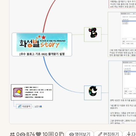
0
874
10
0
열어보기
편집하기
다