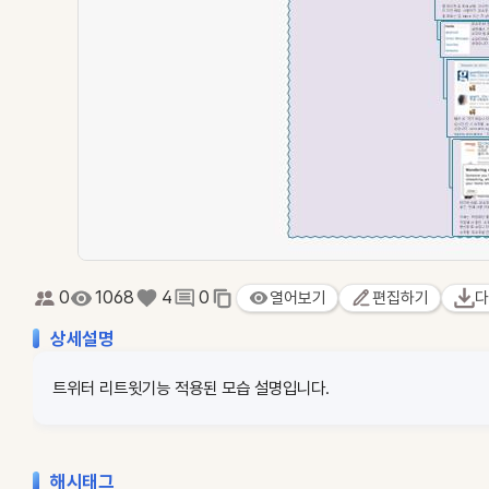
0
1068
4
0
열어보기
편집하기
다
상세설명
트위터 리트윗기능 적용된 모습 설명입니다.
해시태그