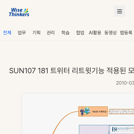
전체
업무
기획
관리
학습
협업
AI활용
동영상
맵등록
SUN107 181 트위터 리트윗기능 적용된 
2010-0
로그인
수강 신청