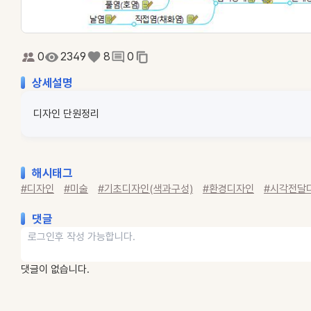
0
2349
8
0
상세설명
디자인 단원정리
해시태그
#디자인
#미술
#기초디자인(색과구성)
#환경디자인
#시각전달
댓글
댓글이 없습니다.