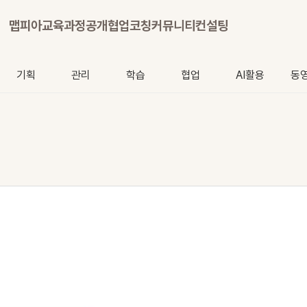
맵피아
교육과정
공개협업
코칭
커뮤니티
컨설팅
기획
관리
학습
협업
AI활용
동