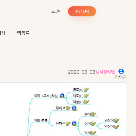
로그인
수강 신청
영상
맵등록
2020-03-03
생각정리맵
김영근