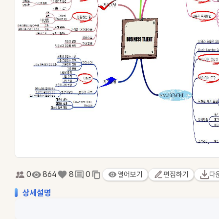
0
864
8
0
열어보기
편집하기
다
상세설명