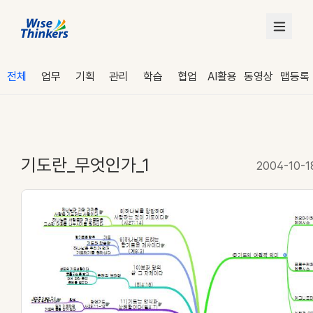
전체
업무
기획
관리
학습
협업
AI활용
동영상
맵등록
기도란_무엇인가_1
2004-10-1
로그인
수강 신청