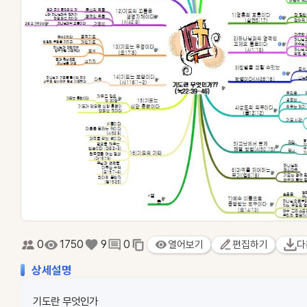
0
1750
9
0
열어보기
편집하기
다
상세설명
기도란 무엇인가