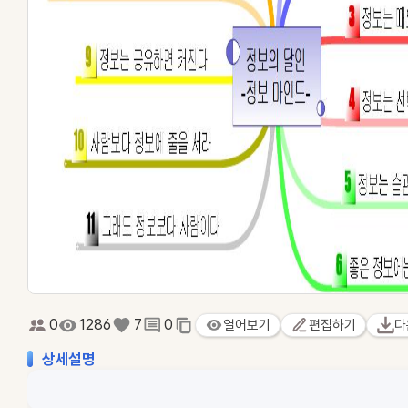
0
1286
7
0
열어보기
편집하기
다
상세설명