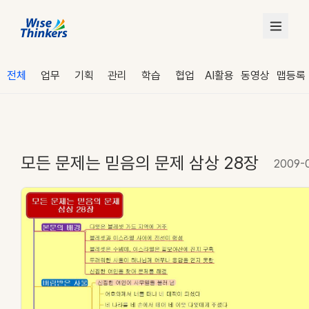
전체
업무
기획
관리
학습
협업
AI활용
동영상
맵등록
모든 문제는 믿음의 문제 삼상 28장
2009-
로그인
수강 신청