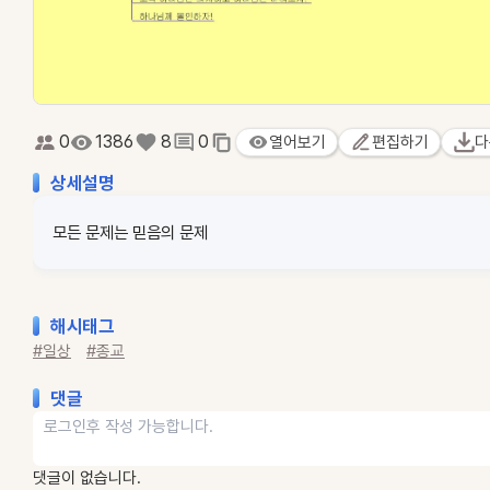
0
1386
8
0
열어보기
편집하기
다
상세설명
모든 문제는 믿음의 문제
해시태그
#일상
#종교
댓글
댓글이 없습니다.