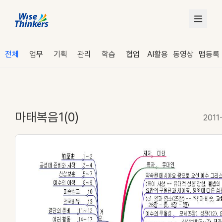
전체
업무
기획
관리
학습
협업
AI활용
동영상
맵등록
마태복음1(0)
2011
로그인
수강 신청