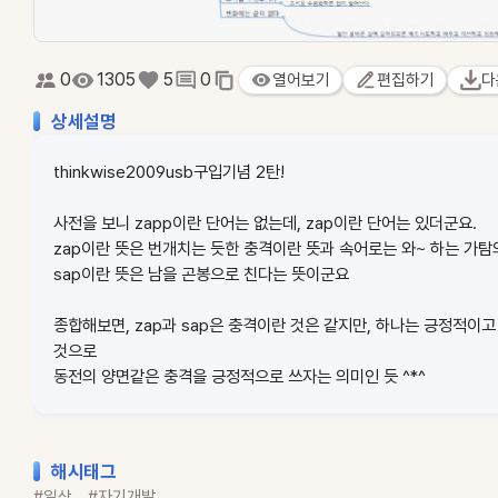
0
1305
5
0
열어보기
편집하기
다
상세설명
thinkwise2009usb구입기념 2탄!
사전을 보니 zapp이란 단어는 없는데, zap이란 단어는 있더군요.
zap이란 뜻은 번개치는 듯한 충격이란 뜻과 속어로는 와~ 하는 가탐
sap이란 뜻은 남을 곤봉으로 친다는 뜻이군요
종합해보면, zap과 sap은 충격이란 것은 같지만, 하나는 긍정적이
것으로
동전의 양면같은 충격을 긍정적으로 쓰자는 의미인 듯 ^*^
해시태그
#일상
#자기개발