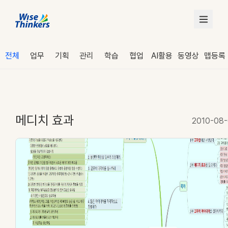
전체
업무
기획
관리
학습
협업
AI활용
동영상
맵등록
메디치 효과
2010-08
로그인
수강 신청