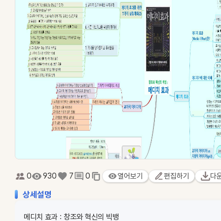
0
930
7
0
열어보기
편집하기
다
상세설명
메디치 효과 : 창조와 혁신의 빅뱅