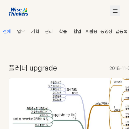
전체
업무
기획
관리
학습
협업
AI활용
동영상
맵등록
플레너 upgrade
2018-11-
로그인
수강 신청