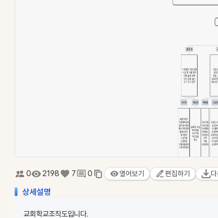
0
2198
7
0
열어보기
편집하기
다
상세설명
교회학교조직도입니다.