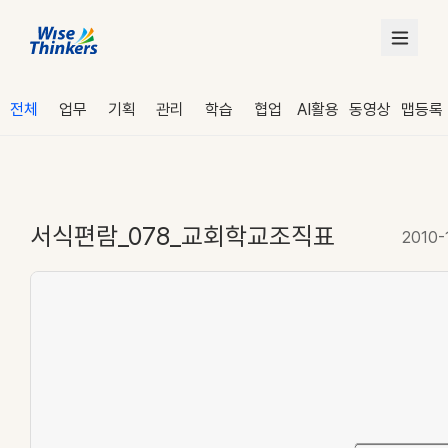
전체
업무
기획
관리
학습
협업
AI활용
동영상
맵등록
서식편람_078_교회학교조직표
2010-
로그인
수강 신청