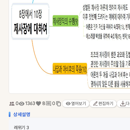
0
1363
8
0
열어보기
편집하기
다
상세설명
레위기 3