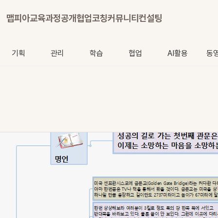
맵피아
교육과정
공개협업
코칭
커뮤니티
컨설팅
기획
관리
학습
협업
AI활용
동