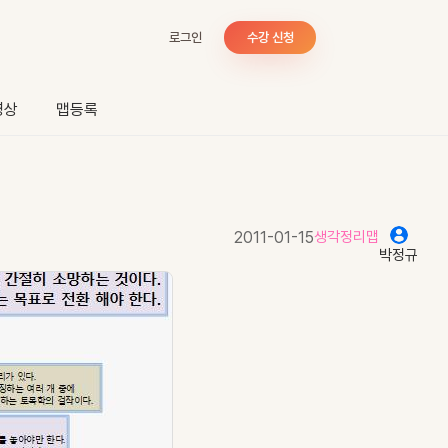
로그인
수강 신청
영상
맵등록
2011-01-15
생각정리맵
박정규