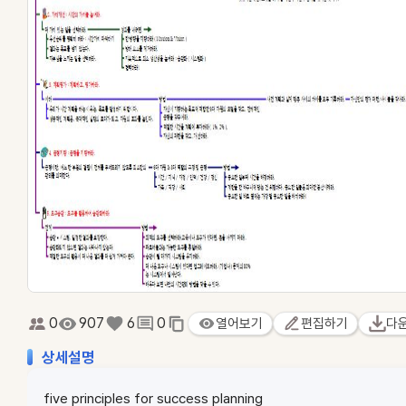
0
907
6
0
열어보기
편집하기
다
상세설명
five principles for success planning