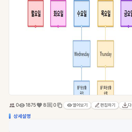
0
1875
8
0
열어보기
편집하기
다
상세설명