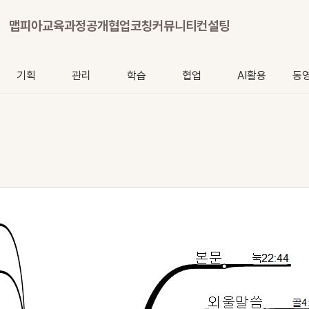
맵피아
교육과정
공개협업
코칭
커뮤니티
컨설팅
기획
관리
학습
협업
AI활용
동