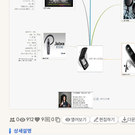
0
912
9
0
열어보기
편집하기
다
상세설명