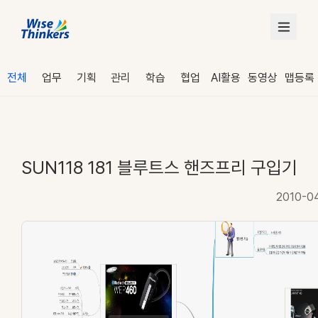
전체
업무
기획
관리
학습
협업
AI활용
동영상
맵등록
SUN118 181 블루트스 핸즈프리 구입기
2010-0
로그인
수강 신청