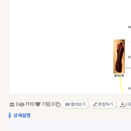
0
1110
7
0
열어보기
편집하기
다
상세설명