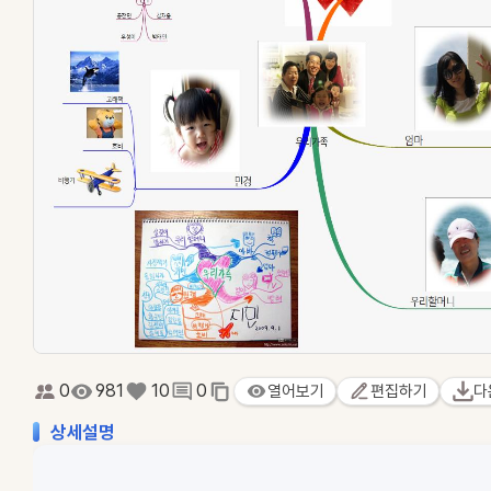
0
981
10
0
열어보기
편집하기
다
상세설명