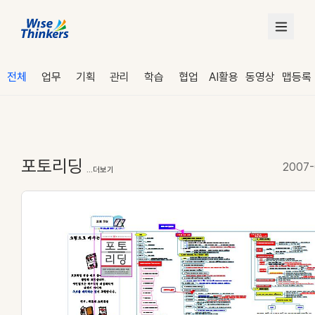
전체
업무
기획
관리
학습
협업
AI활용
동영상
맵등록
포토리딩
2007-
...더보기
로그인
수강 신청