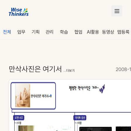
전체
업무
기획
관리
학습
협업
AI활용
동영상
맵등록
만삭사진은 여기서
2008-1
...더보기
로그인
수강 신청