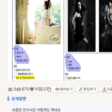
0
870
9
0
열어보기
편집하기
다
상세설명
요즘은 만삭사진 이렇게도 찍네요