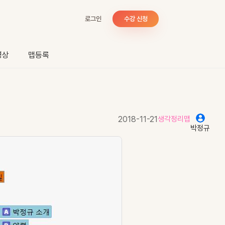
로그인
수강 신청
영상
맵등록
2018-11-21
생각정리맵
박정규