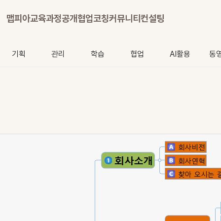
맵피아
교육과정
공개협업
코칭
커뮤니티
컨설팅
기획
관리
학습
협업
AI활용
동