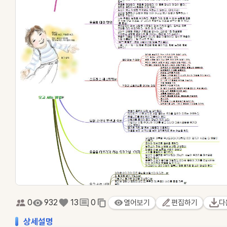
0
932
13
0
열어보기
편집하기
다
상세설명