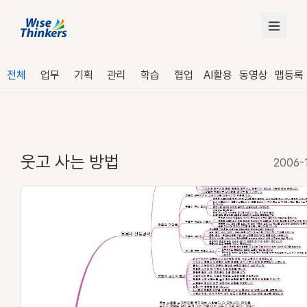
전체
업무
기획
관리
학습
협업
AI활용
동영상
맵등록
웃고 사는 방법
2006-
로그인
수강 신청