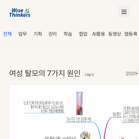
전체
업무
기획
관리
학습
협업
AI활용
동영상
맵등록
여성 탈모의 7가지 원인
2009
...더보기
로그인
수강 신청