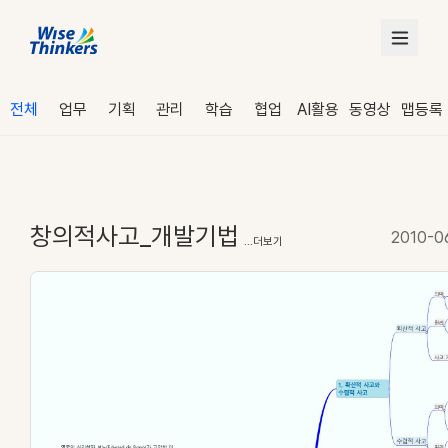
전체
업무
기획
관리
학습
협업
AI활용
동영상
맵등록
창의적사고_개발기법
2010-0
...더보기
로그인
수강 신청