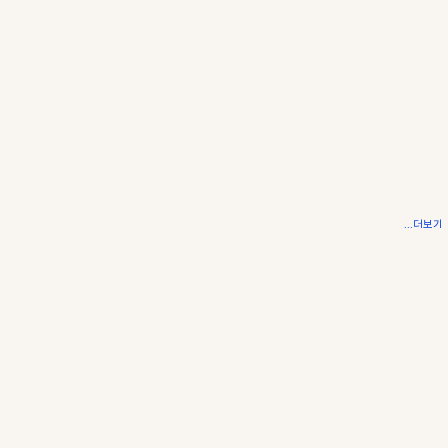
...더보기
AI 시대, 다시 떠오르는 인간지능(HI). 생각을 다룰 줄 아는
사람들의 커뮤니티.