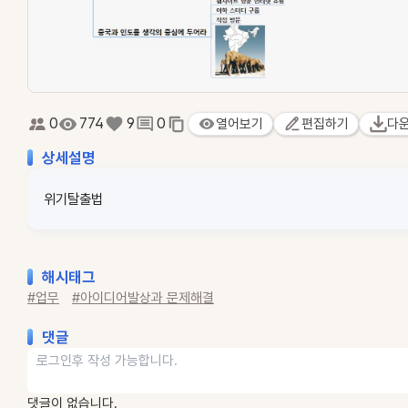
0
774
9
0
열어보기
편집하기
다
상세설명
위기탈출법
해시태그
#업무
#아이디어발상과 문제해결
댓글
댓글이 없습니다.