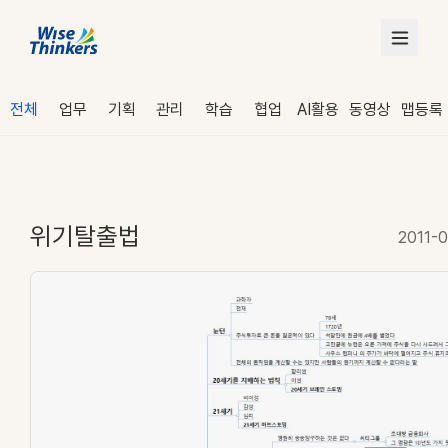
전체
업무
기획
관리
학습
협업
AI활용
동영상
맵등록
위기탈출법
2011-0
로그인
수강 신청