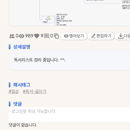
0
989
9
0
열어보기
편집하기
다
상세설명
독서리스트 정리 중입니다. ^^:
해시태그
#일상
#독서-글쓰기
댓글
댓글이 없습니다.