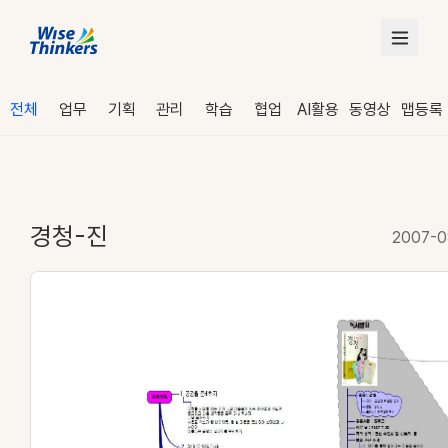
전체
업무
기획
관리
학습
협업
AI활용
동영상
맵등록
경청-진
2007-0
로그인
수강 신청