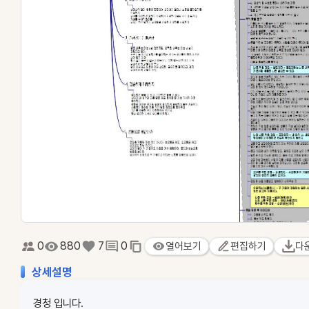
0
880
7
0
열어보기
편집하기
다
상세설명
경청 입니다.