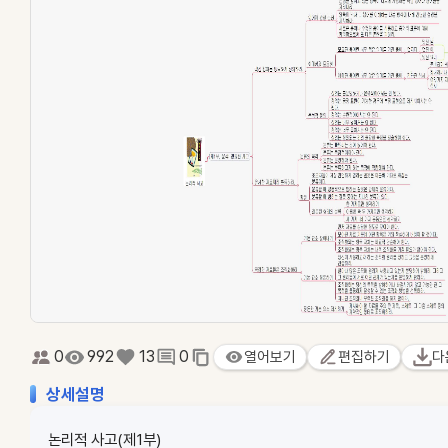
0
992
13
0
열어보기
편집하기
다
상세설명
논리적 사고(제1부)