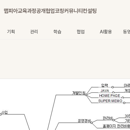
맵피아
교육과정
공개협업
코칭
커뮤니티
컨설팅
기획
관리
학습
협업
AI활용
동