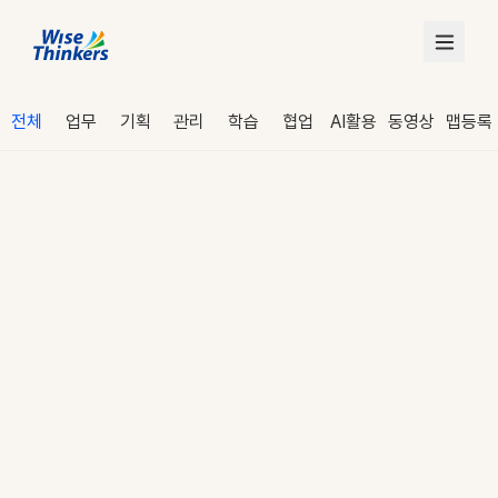
전체
업무
기획
관리
학습
협업
AI활용
동영상
맵등록
로그인
수강 신청