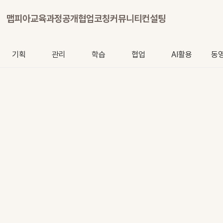
맵피아
교육과정
공개협업
코칭
커뮤니티
컨설팅
기획
관리
학습
협업
AI활용
동