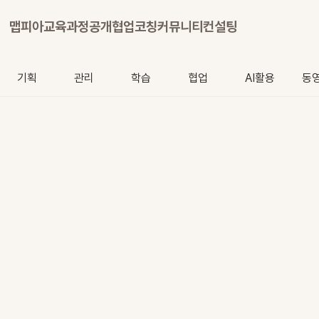
맵피아
교육과정
공개협업
코칭
커뮤니티
컨설팅
기획
관리
학습
협업
AI활용
동