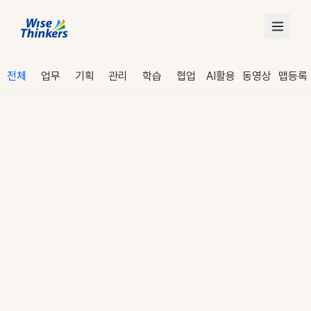
전체
업무
기획
관리
학습
협업
AI활용
동영상
맵등록
로그인
수강 신청