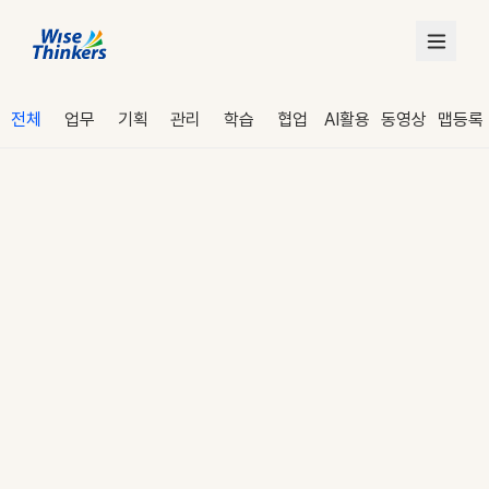
전체
업무
기획
관리
학습
협업
AI활용
동영상
맵등록
로그인
수강 신청