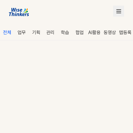
전체
업무
기획
관리
학습
협업
AI활용
동영상
맵등록
로그인
수강 신청