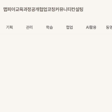
맵피아
교육과정
공개협업
코칭
커뮤니티
컨설팅
기획
관리
학습
협업
AI활용
동