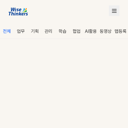
전체
업무
기획
관리
학습
협업
AI활용
동영상
맵등록
로그인
수강 신청