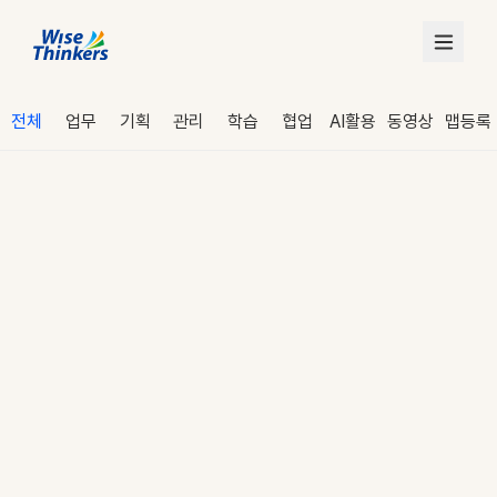
전체
업무
기획
관리
학습
협업
AI활용
동영상
맵등록
로그인
수강 신청