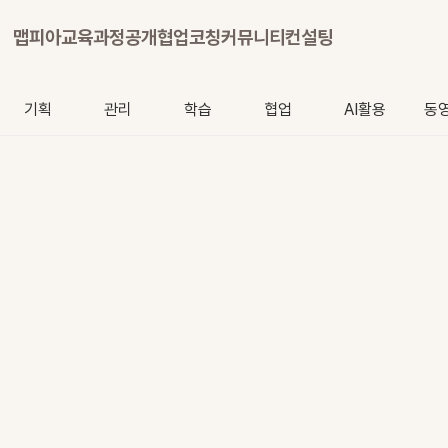
맵피아
교육과정
공개협업
코칭
커뮤니티
컨설팅
기획
관리
학습
협업
AI활용
동