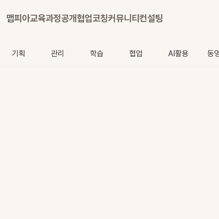
맵피아
교육과정
공개협업
코칭
커뮤니티
컨설팅
기획
관리
학습
협업
AI활용
동