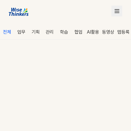
전체
업무
기획
관리
학습
협업
AI활용
동영상
맵등록
로그인
수강 신청