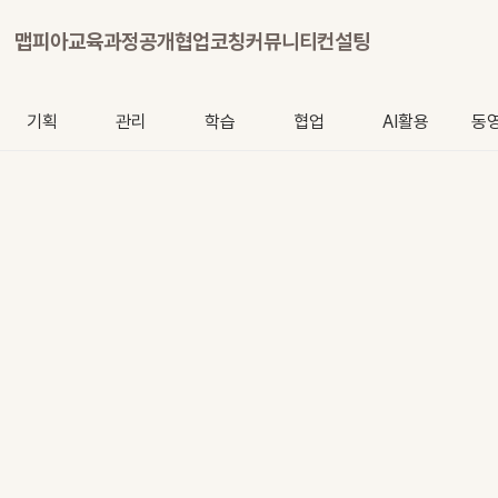
맵피아
교육과정
공개협업
코칭
커뮤니티
컨설팅
기획
관리
학습
협업
AI활용
동