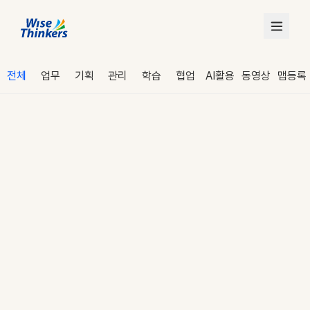
전체
업무
기획
관리
학습
협업
AI활용
동영상
맵등록
로그인
수강 신청