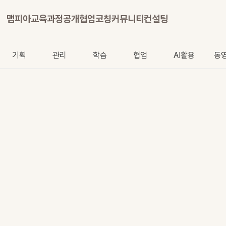
맵피아
교육과정
공개협업
코칭
커뮤니티
컨설팅
기획
관리
학습
협업
AI활용
동