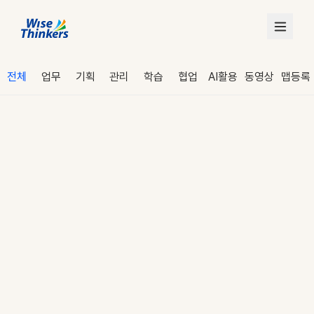
전체
업무
기획
관리
학습
협업
AI활용
동영상
맵등록
로그인
수강 신청