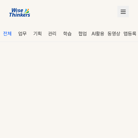
전체
업무
기획
관리
학습
협업
AI활용
동영상
맵등록
로그인
수강 신청