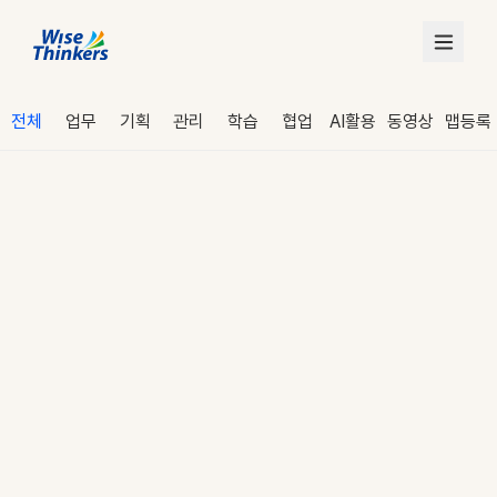
전체
업무
기획
관리
학습
협업
AI활용
동영상
맵등록
로그인
수강 신청