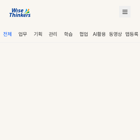
전체
업무
기획
관리
학습
협업
AI활용
동영상
맵등록
로그인
수강 신청